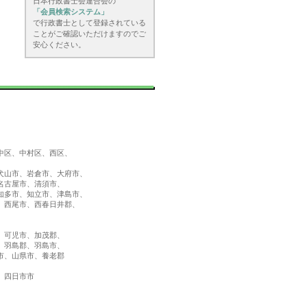
日本行政書士会連合会の
「会員検索システム」
で行政書士として登録されている
ことがご確認いただけますのでご
安心ください。
中区、中村区、西区、
）
犬山市、岩倉市、大府市、
名古屋市、清須市、
知多市、知立市、津島市、
、西尾市、西春日井郡、
、可児市、加茂郡、
、羽島郡、羽島市、
市、山県市、養老郡
、四日市市