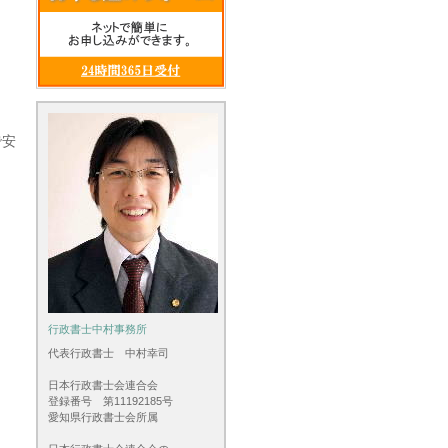
で安
行政書士中村事務所
代表行政書士 中村幸司
日本行政書士会連合会
登録番号 第11192185号
愛知県行政書士会所属