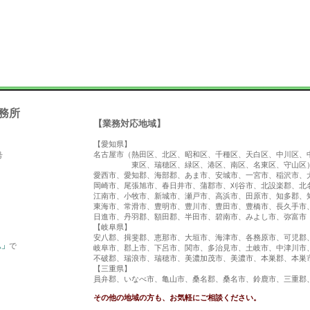
務所
【業務対応地域】
【愛知県】
名古屋市（熱田区、北区、昭和区、千種区、天白区、中川区、
号
東区、瑞穂区、緑区、港区、南区、名東区、守山区
愛西市、愛知郡、海部郡、あま市、安城市、一宮市、稲沢市、
岡崎市、尾張旭市、春日井市、蒲郡市、刈谷市、北設楽郡、北
江南市、小牧市、新城市、瀬戸市、高浜市、田原市、知多郡、
東海市、常滑市、豊明市、豊川市、豊田市、豊橋市、長久手市
日進市、丹羽郡、額田郡、半田市、碧南市、みよし市、弥富市
【岐阜県】
安八郡、揖斐郡、恵那市、大垣市、海津市、各務原市、可児郡
ム」
で
岐阜市、郡上市、下呂市、関市、多治見市、土岐市、中津川市
不破郡、瑞浪市、瑞穂市、美濃加茂市、美濃市、本巣郡、本巣
【三重県】
員弁郡、いなべ市、亀山市、桑名郡、桑名市、鈴鹿市、三重郡
その他の地域の方も、お気軽にご相談ください。