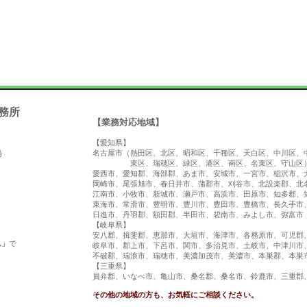
務所
【業務対応地域】
【愛知県】
名古屋市（熱田区、北区、昭和区、千種区、天白区、中川区、
号
東区、瑞穂区、緑区、港区、南区、名東区、守山区
愛西市、愛知郡、海部郡、あま市、安城市、一宮市、稲沢市、
岡崎市、尾張旭市、春日井市、蒲郡市、刈谷市、北設楽郡、北
江南市、小牧市、新城市、瀬戸市、高浜市、田原市、知多郡、
東海市、常滑市、豊明市、豊川市、豊田市、豊橋市、長久手市
日進市、丹羽郡、額田郡、半田市、碧南市、みよし市、弥富市
【岐阜県】
安八郡、揖斐郡、恵那市、大垣市、海津市、各務原市、可児郡
ム」
で
岐阜市、郡上市、下呂市、関市、多治見市、土岐市、中津川市
不破郡、瑞浪市、瑞穂市、美濃加茂市、美濃市、本巣郡、本巣
【三重県】
員弁郡、いなべ市、亀山市、桑名郡、桑名市、鈴鹿市、三重郡
その他の地域の方も、お気軽にご相談ください。